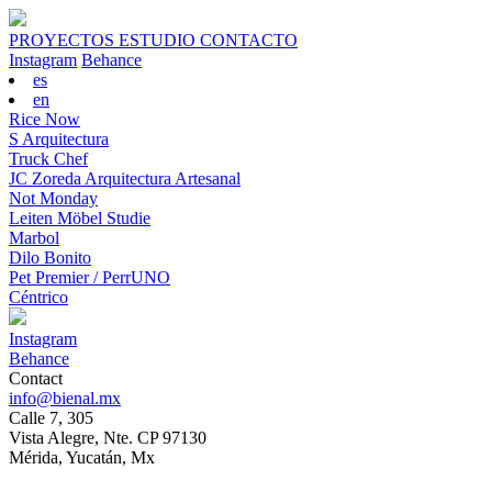
PROYECTOS
ESTUDIO
CONTACTO
Instagram
Behance
es
en
Rice Now
S Arquitectura
Truck Chef
JC Zoreda Arquitectura Artesanal
Not Monday
Leiten Möbel Studie
Marbol
Dilo Bonito
Pet Premier / PerrUNO
Céntrico
Instagram
Behance
Contact
info@bienal.mx
Calle 7, 305
Vista Alegre, Nte. CP 97130
Mérida, Yucatán, Mx