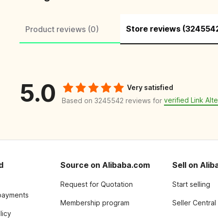
Store reviews (324554
Product reviews (0)
5.0
Very satisfied
verified Link Alte
Based on 3245542 reviews for
d
Source on Alibaba.com
Sell on Ali
Request for Quotation
Start selling
payments
Membership program
Seller Central
licy