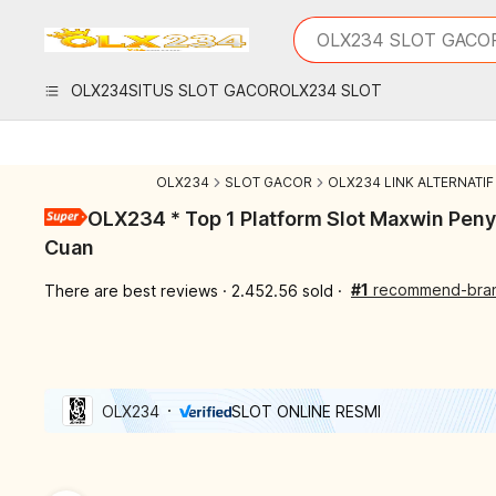
iphones 16
What are you looking 
OLX234 SLOT GACO
torras phone case
samsung note 20 5g 
OLX234
SITUS SLOT GACOR
OLX234 SLOT
iphones 15 pro max
OLX234
SLOT GACOR
OLX234 LINK ALTERNATIF
OLX234 * Top 1 Platform Slot Maxwin Peny
Cuan
#1
recommend-brand
There are best reviews
2.452.56 sold
OLX234
SLOT ONLINE RESMI