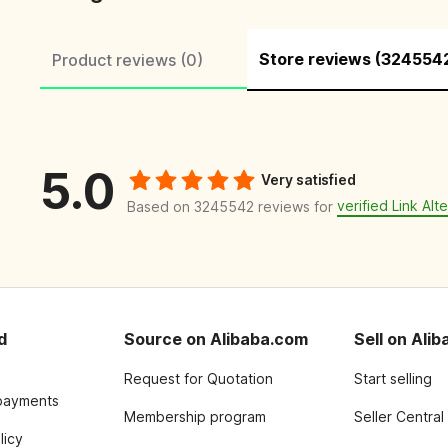
Store reviews (324554
Product reviews (0)
5.0
Very satisfied
verified Link Alte
Based on 3245542 reviews for
d
Source on Alibaba.com
Sell on Ali
Request for Quotation
Start selling
payments
Membership program
Seller Central
licy