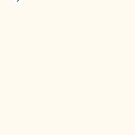
Previous slide
Next slide