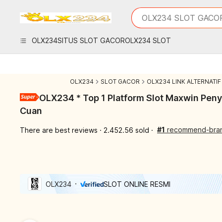
iphones 16
What are you looking 
OLX234 SLOT GACO
torras phone case
samsung note 20 5g 
OLX234
SITUS SLOT GACOR
OLX234 SLOT
iphones 15 pro max
OLX234
SLOT GACOR
OLX234 LINK ALTERNATIF
OLX234 * Top 1 Platform Slot Maxwin Peny
Cuan
#1
recommend-brand
There are best reviews
2.452.56 sold
OLX234
SLOT ONLINE RESMI