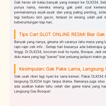
Gak heran sih kalau banyak yang mampir ke OLX234. Seba
punya nama, mereka emang gak pelit soal kemenan
permainannya asyik-asyik dan yang paling penting, siste
lagi berburu slot gacor, tempat ini emang udah jadi 
keberuntungan tiap hari.
Tips Cari SLOT ONLINE RESMI Biar Gak
Banyak yang nanya, gimana sih caranya tahu mana yang l
rajin-rajin cek info . Setiap hari biasanya ada beberap
tinggi. Di OLX234, bocoran soal itu nyata, Bosque. Jadi se
dulu mana yang lagi "panas" biar peluang jackpot makin g
Kesimpulan: Gak Pake Lama, Langsung S
Gak usah ribet lagi nyari ke sana kemari. Pakai OLX234 l
langsung OLX234 login tanpa drama. Namanya juga situs 
ada asalkan kalian tahu celah dan game mana yang har
Langsung Gas Bosque!