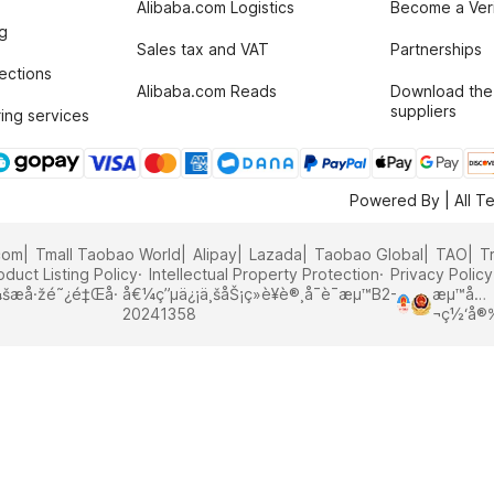
Alibaba.com Logistics
Become a Veri
g
Sales tax and VAT
Partnerships
tections
Alibaba.com Reads
Download the
suppliers
ing services
Powered By | All 
com
Tmall Taobao World
Alipay
Lazada
Taobao Global
TAO
T
oduct Listing Policy
Intellectual Property Protection
Privacy Policy
æ­å·žé˜¿é‡Œå·
å€¼ç”µä¿¡ä¸šåŠ¡ç»è¥è®¸å¯è¯æµ™B2-
æµ™å…
20241358
¬ç½‘å®