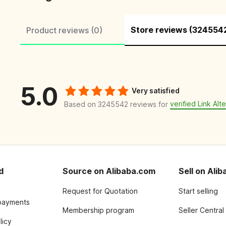
Store reviews (324554
Product reviews (0)
5.0
Very satisfied
verified Link Alte
Based on 3245542 reviews for
d
Source on Alibaba.com
Sell on Ali
Request for Quotation
Start selling
payments
Membership program
Seller Central
licy