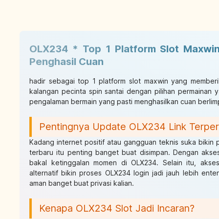
OLX234 * Top 1 Platform Slot Maxwin
Penghasil Cuan
hadir sebagai top 1 platform slot maxwin yang memberik
kalangan pecinta spin santai dengan pilihan permainan 
pengalaman bermain yang pasti menghasilkan cuan berlim
Pentingnya Update OLX234 Link Terpe
Kadang internet positif atau gangguan teknis suka bikin 
terbaru itu penting banget buat disimpan. Dengan akses
bakal ketinggalan momen di OLX234. Selain itu, akses
alternatif bikin proses OLX234 login jadi jauh lebih ent
aman banget buat privasi kalian.
Kenapa OLX234 Slot Jadi Incaran?