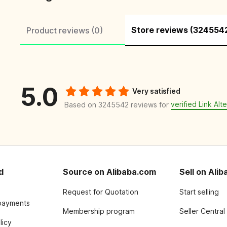
Store reviews (324554
Product reviews (0)
5.0
Very satisfied
verified Link Alte
Based on 3245542 reviews for
d
Source on Alibaba.com
Sell on Ali
Request for Quotation
Start selling
payments
Membership program
Seller Central
licy